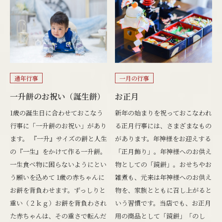
通年行事
一月の行事
一升餅のお祝い（誕生餅）
お正月
1歳の誕生日に合わせておこなう
新年の始まりを祝っておこなわれ
行事に「一升餅のお祝い」があり
る正月行事には、さまざまなもの
ます。 『一升』サイズの餅と人生
があります。年神様をお迎えする
の『一生』をかけて作る一升餅。
「正月飾り」。年神様へのお供え
一生食べ物に困らないようにとい
物としての「鏡餅」。おせちやお
う願いを込めて 1歳の赤ちゃんに
雑煮も、元来は年神様へのお供え
お餅を背負わせます。ずっしりと
物を、家族とともに召し上がると
重い（２ｋｇ）お餅を背負わされ
いう習慣です。当店でも、お正月
た赤ちゃんは、その重さで転んだ
用の商品として「鏡餅」「のし