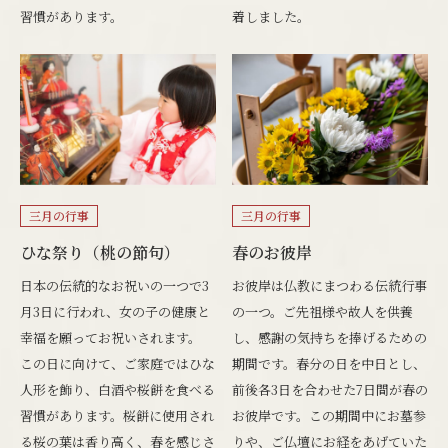
習慣があります。
着しました。
三月の行事
三月の行事
ひな祭り（桃の節句）
春のお彼岸
日本の伝統的なお祝いの一つで3
お彼岸は仏教にまつわる伝統行事
月3日に行われ、女の子の健康と
の一つ。ご先祖様や故人を供養
幸福を願ってお祝いされます。
し、感謝の気持ちを捧げるための
この日に向けて、ご家庭ではひな
期間です。春分の日を中日とし、
人形を飾り、白酒や桜餅を食べる
前後各3日を合わせた7日間が春の
習慣があります。桜餅に使用され
お彼岸です。この期間中にお墓参
る桜の葉は香り高く、春を感じさ
りや、ご仏壇にお経をあげていた