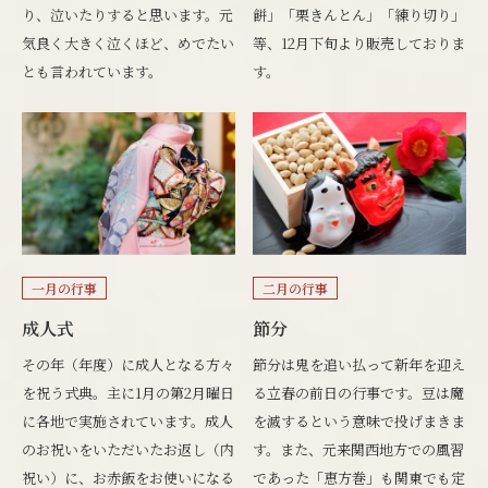
り、泣いたりすると思います。元
餅」「栗きんとん」「練り切り」
気良く大きく泣くほど、めでたい
等、12月下旬より販売しておりま
とも言われています。
す。
一月の行事
二月の行事
成人式
節分
その年（年度）に成人となる方々
節分は鬼を追い払って新年を迎え
を祝う式典。主に1月の第2月曜日
る立春の前日の行事です。豆は魔
に各地で実施されています。成人
を滅するという意味で投げまきま
のお祝いをいただいたお返し（内
す。また、元来関西地方での風習
祝い）に、お赤飯をお使いになる
であった「恵方巻」も関東でも定