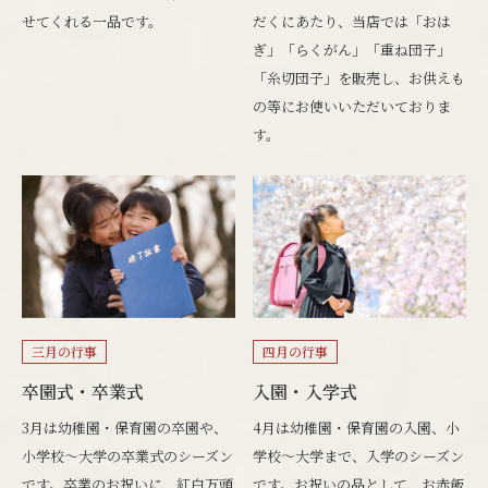
せてくれる一品です。
だくにあたり、当店では「おは
ぎ」「らくがん」「重ね団子」
「糸切団子」を販売し、お供えも
の等にお使いいただいておりま
す。
三月の行事
四月の行事
卒園式・卒業式
入園・入学式
3月は幼稚園・保育園の卒園や、
4月は幼稚園・保育園の入園、小
小学校～大学の卒業式のシーズン
学校～大学まで、入学のシーズン
です。卒業のお祝いに、紅白万頭
です。お祝いの品として、お赤飯