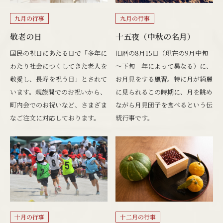
九月の行事
九月の行事
敬老の日
十五夜（中秋の名月）
国民の祝日にあたる日で「多年に
旧暦の8月15日（現在の9月中旬
わたり社会につくしてきた老人を
～下旬 年によって異なる）に、
敬愛し、長寿を祝う日」とされて
お月見をする風習。特に月が綺麗
います。親族間でのお祝いから、
に見られるこの時期に、月を眺め
町内会でのお祝いなど、さまざま
ながら月見団子を食べるという伝
なご注文に対応しております。
統行事です。
十月の行事
十二月の行事