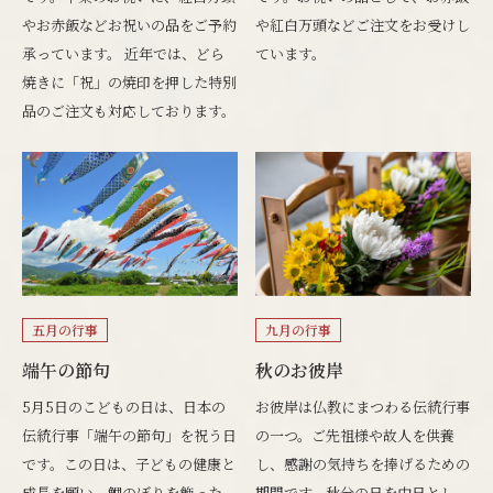
やお赤飯などお祝いの品をご予約
や紅白万頭などご注文をお受けし
承っています。 近年では、どら
ています。
焼きに「祝」の焼印を押した特別
品のご注文も対応しております。
五月の行事
九月の行事
端午の節句
秋のお彼岸
5月5日のこどもの日は、日本の
お彼岸は仏教にまつわる伝統行事
伝統行事「端午の節句」を祝う日
の一つ。ご先祖様や故人を供養
です。この日は、子どもの健康と
し、感謝の気持ちを捧げるための
成長を願い、鯉のぼりを飾った
期間です。秋分の日を中日とし、