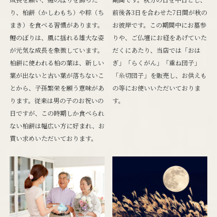
り、柏餅（かしわもち）や粽（ち
前後各3日を合わせた7日間が秋の
まき）を食べる習慣があります。
お彼岸です。この期間中にお墓参
鯉のぼりは、風に揺れる雄大な姿
りや、ご仏壇にお経をあげていた
が元気な成長を象徴しています。
だくにあたり、当店では「おは
柏餅に使われる柏の葉は、新しい
ぎ」「らくがん」「重ね団子」
葉が出ないと古い葉が落ちないこ
「糸切団子」を販売し、お供えも
とから、子孫繁栄を願う意味があ
の等にお使いいただいておりま
ります。従来は男の子のお祝いの
す。
日ですが、この時期しか食べられ
ない柏餅は幅広い方に好まれ、お
買い求めいただいております。