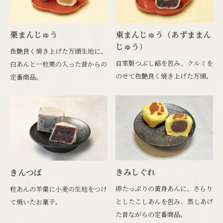
栗まんじゅう
東まんじゅう（あずままん
じゅう）
色艶良く焼き上げた万頭生地に、
自家製つぶし餡を包み、クルミを
白あんと一粒栗の入った昔からの
のせて色艶良く焼き上げた万頭。
定番商品。
きみしぐれ
きんつば
卵たっぷりの黄身あんに、さらり
粒あんの羊羹に小麦の生地をつけ
としたこしあんを包み、蒸しあげ
て焼いたお菓子。
た昔ながらの定番商品。