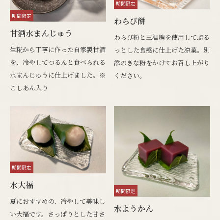
期間限定
期間限定
わらび餅
甘酒水まんじゅう
わらび粉と三温糖を使用してぷる
生糀から丁寧に作った自家製甘酒
っとした食感に仕上げた涼菓。別
を、冷やしてつるんと食べられる
添のきな粉をかけてお召し上がり
水まんじゅうに仕上げました。※
ください。
こしあん入り
期間限定
水大福
期間限定
夏におすすめの、冷やして美味し
水ようかん
い大福です。さっぱりとした甘さ