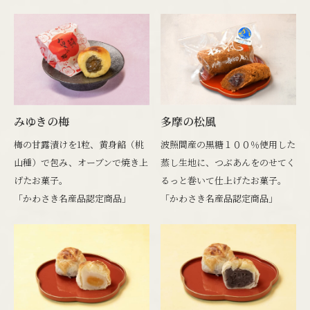
みゆきの梅
多摩の松風
梅の甘露漬けを1粒、黄身餡（桃
波照間産の黒糖１００％使用した
山種）で包み、オーブンで焼き上
蒸し生地に、つぶあんをのせてく
げたお菓子。
るっと巻いて仕上げたお菓子。
「かわさき名産品認定商品」
「かわさき名産品認定商品」